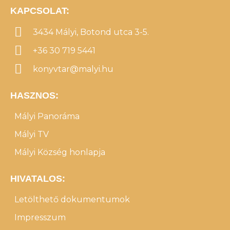
KAPCSOLAT:
3434 Mályi, Botond utca 3-5.
+36 30 719 5441
konyvtar@malyi.hu
HASZNOS:
Mályi Panoráma
Mályi TV
Mályi Község honlapja
HIVATALOS:
Letölthető dokumentumok
Impresszum