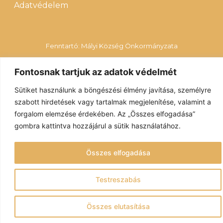
Adatvédelem
Fenntartó: Mályi Község Önkormányzata
© Mályi Móra Ferenc Közösségi Ház és Könyvtár 2022 – Minden
Fontosnak tartjuk az adatok védelmét
jog fenntartva
Sütiket használunk a böngészési élmény javítása, személyre
szabott hirdetések vagy tartalmak megjelenítése, valamint a
Redesign: V.AD Marketing
forgalom elemzése érdekében. Az „Összes elfogadása”
gombra kattintva hozzájárul a sütik használatához.
Összes elfogadása
Testreszabás
Összes elutasítása