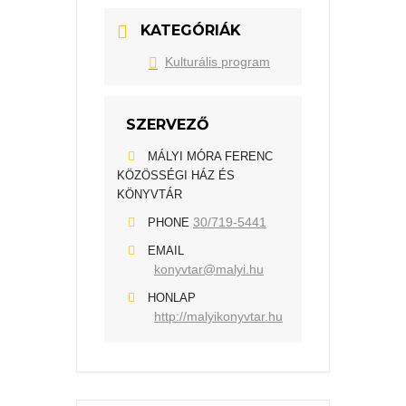
KATEGÓRIÁK
Kulturális program
SZERVEZŐ
MÁLYI MÓRA FERENC
KÖZÖSSÉGI HÁZ ÉS
KÖNYVTÁR
30/719-5441
PHONE
EMAIL
konyvtar@malyi.hu
HONLAP
http://malyikonyvtar.hu