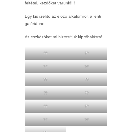
feltétel, kezdőket várunk!!!!
Egy kis ízelítő az előző alkalomról, a lenti
galériában.
Az eszközöket mi biztosítjuk kipróbálásra!
??
??
??
??
??
??
??
??
??
??
??
??