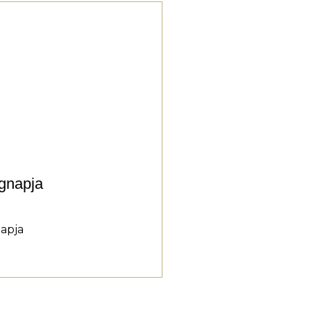
gnapja
apja