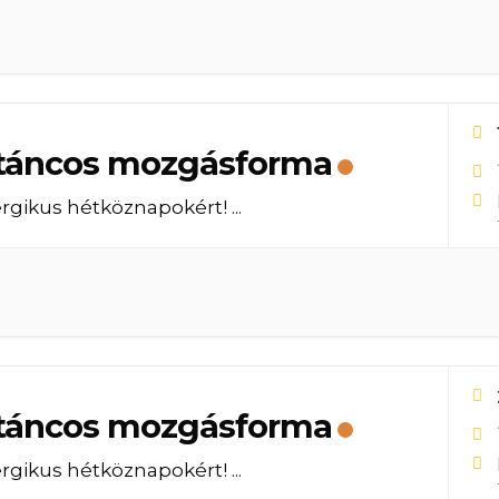
táncos mozgásforma
rgikus hétköznapokért!
...
táncos mozgásforma
rgikus hétköznapokért!
...