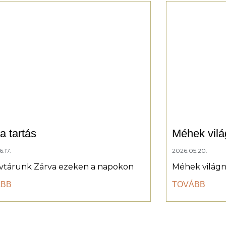
a tartás
Méhek vilá
.17.
2026.05.20.
vtárunk Zárva ezeken a napokon
Méhek világn
ÁBB
TOVÁBB