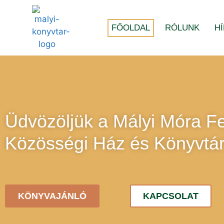
FŐOLDAL
RÓLUNK
H
Üdvözöljük a Mályi Móra F
Közösségi Ház és Könyvtár
KÖNYVAJÁNLÓ
KAPCSOLAT