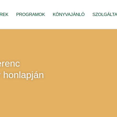
ÍREK
PROGRAMOK
KÖNYVAJÁNLÓ
SZOLGÁLT
erenc
 honlapján