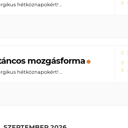
rgikus hétköznapokért!
...
táncos mozgásforma
rgikus hétköznapokért!
...
SZEPTEMBER 2026