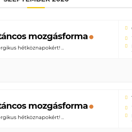
táncos mozgásforma
rgikus hétköznapokért!
...
táncos mozgásforma
rgikus hétköznapokért!
...