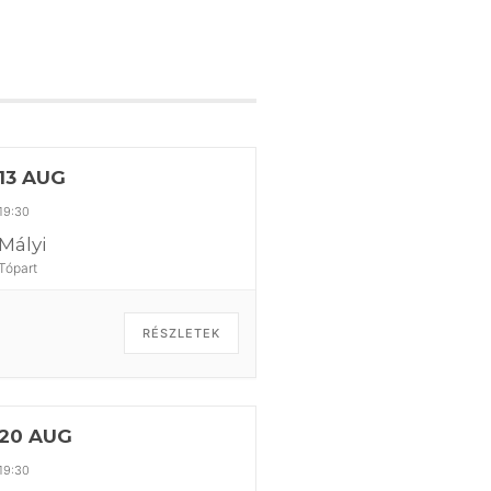
13 AUG
19:30
Mályi
Tópart
RÉSZLETEK
20 AUG
19:30