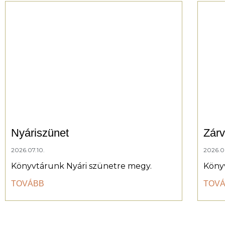
Nyáriszünet
Zárv
2026.07.10.
2026.06
Könyvtárunk Nyári szünetre megy.
Köny
TOVÁBB
TOV