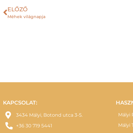
ELŐZŐ
Méhek világnapja
KAPCSOLAT:
HASZ
Mályi
3434 Mályi, Botond utca 3-5.
Mályi 
+36 30 719 5441