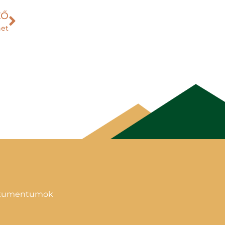
ZŐ
net
okumentumok