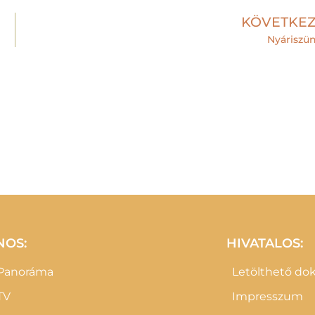
KÖVETKE
Nyáriszü
NOS:
HIVATALOS:
 Panoráma
Letölthető d
TV
Impresszum