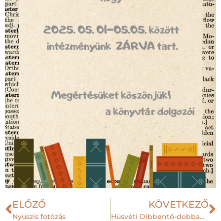
ELŐZŐ
KÖVETKEZŐ
Nyuszis fotózás
Húsvéti Dibbentő-dobbantó foglalkozás