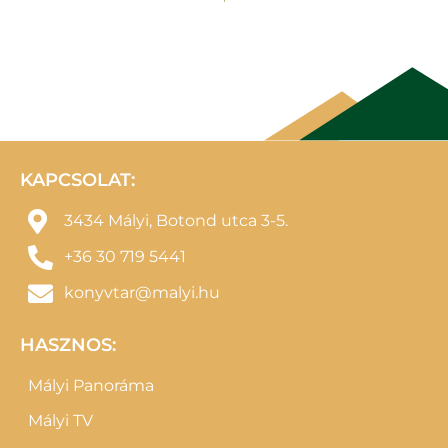
KAPCSOLAT:
3434 Mályi, Botond utca 3-5.
+36 30 719 5441
konyvtar@malyi.hu
HASZNOS:
Mályi Panoráma
Mályi TV