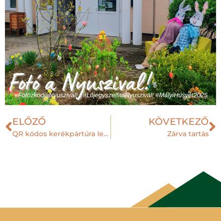
ELŐZŐ
KÖVETKEZŐ
QR kódos kerékpártúra lesz nagypénteken TÉRKÉPPEL!!!!!
Zárva tartás