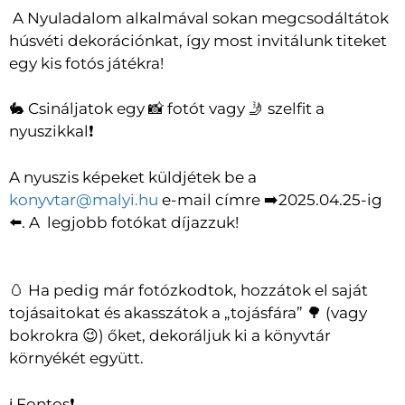
A Nyuladalom alkalmával sokan megcsodáltátok
húsvéti dekorációnkat, így most invitálunk titeket
egy kis fotós játékra!
🐇 Csináljatok egy 📸 fotót vagy 🤳 szelfit a
nyuszikkal❗
A nyuszis képeket küldjétek be a
konyvtar@malyi.hu
e-mail címre ➡️2025.04.25-ig
⬅️. A legjobb fotókat díjazzuk!
🥚 Ha pedig már fotózkodtok, hozzátok el saját
tojásaitokat és akasszátok a „tojásfára” 🌳 (vagy
bokrokra 😉) őket, dekoráljuk ki a könyvtár
környékét együtt.
ℹ️ Fontos❗