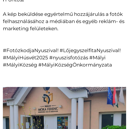
A kép beküldése egyértelmű hozzájárulás a fotók
felhasználásához a médiában és egyéb reklám- és
marketing felületeken.
#FotózkodjaNyuszival! #LőjegyszelfitaNyuszival!
#MályiHúsvét2025 #nyuszisfotózás #Mályi
#MályiKözség #MályiKözségÖnkormányzata