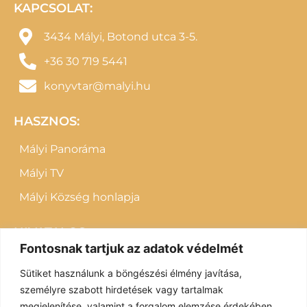
KAPCSOLAT:
3434 Mályi, Botond utca 3-5.
+36 30 719 5441
konyvtar@malyi.hu
HASZNOS:
Mályi Panoráma
Mályi TV
Mályi Község honlapja
HIVATALOS:
Fontosnak tartjuk az adatok védelmét
Letölthető dokumentumok
Sütiket használunk a böngészési élmény javítása,
Impresszum
személyre szabott hirdetések vagy tartalmak
megjelenítése, valamint a forgalom elemzése érdekében.