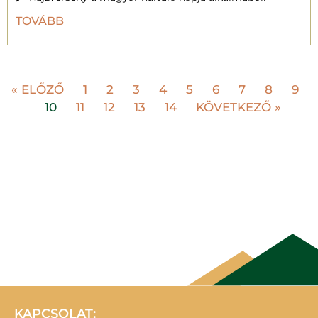
TOVÁBB
« ELŐZŐ
1
2
3
4
5
6
7
8
9
10
11
12
13
14
KÖVETKEZŐ »
KAPCSOLAT: