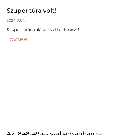
Szuper túra volt!
2024.03.11.
Szuper kiránduláson vettünk részt!
TOVÁBB
Az 1848-49-es szabadságharcra