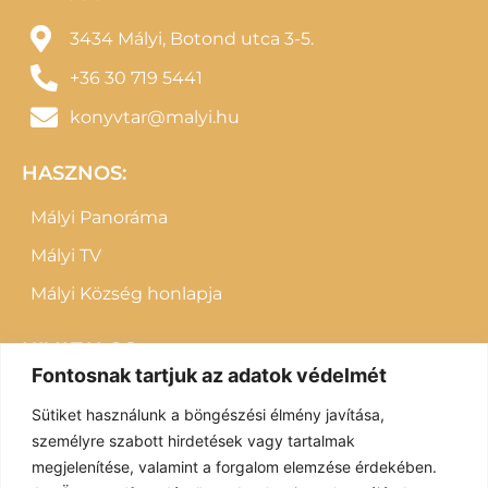
3434 Mályi, Botond utca 3-5.
+36 30 719 5441
konyvtar@malyi.hu
HASZNOS:
Mályi Panoráma
Mályi TV
Mályi Község honlapja
HIVATALOS:
Fontosnak tartjuk az adatok védelmét
Letölthető dokumentumok
Sütiket használunk a böngészési élmény javítása,
Impresszum
személyre szabott hirdetések vagy tartalmak
megjelenítése, valamint a forgalom elemzése érdekében.
Adatvédelem