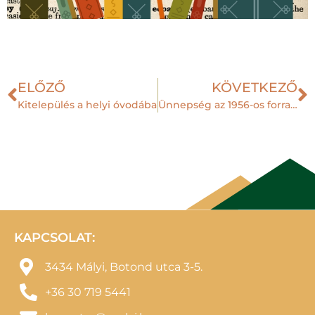
ELŐZŐ
KÖVETKEZŐ
Kitelepülés a helyi óvodába
Ünnepség az 1956-os forradalom és szabadságharc emlékére
KAPCSOLAT:
3434 Mályi, Botond utca 3-5.
+36 30 719 5441