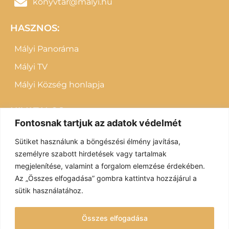
konyvtar@malyi.hu
HASZNOS:
Mályi Panoráma
Mályi TV
Mályi Község honlapja
HIVATALOS:
Fontosnak tartjuk az adatok védelmét
Letölthető dokumentumok
Sütiket használunk a böngészési élmény javítása,
Impresszum
személyre szabott hirdetések vagy tartalmak
megjelenítése, valamint a forgalom elemzése érdekében.
Adatvédelem
Az „Összes elfogadása” gombra kattintva hozzájárul a
sütik használatához.
Fenntartó: Mályi Község Önkormányzata
Összes elfogadása