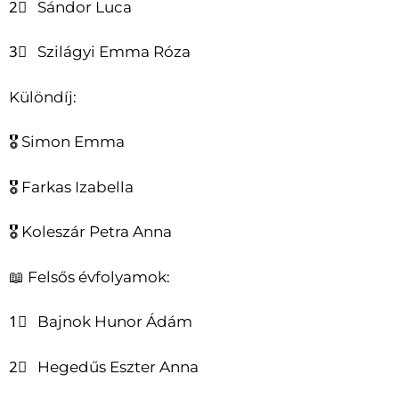
2⃣ Sándor Luca
3⃣ Szilágyi Emma Róza
Különdíj:
🎖 Simon Emma
🎖 Farkas Izabella
🎖 Koleszár Petra Anna
📖 Felsős évfolyamok:
1⃣ Bajnok Hunor Ádám
2⃣ Hegedűs Eszter Anna