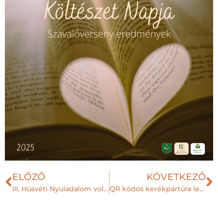
ELŐZŐ
KÖVETKEZŐ
III. Húsvéti Nyuladalom volt ismét
QR kódos kerékpártúra lesz nagypénteken TÉRKÉPPEL!!!!!