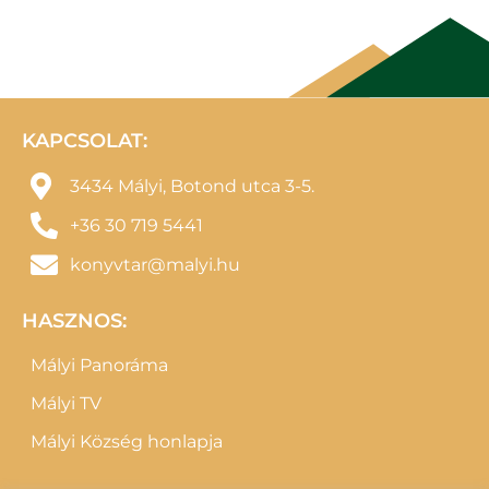
KAPCSOLAT:
3434 Mályi, Botond utca 3-5.
+36 30 719 5441
konyvtar@malyi.hu
HASZNOS:
Mályi Panoráma
Mályi TV
Mályi Község honlapja