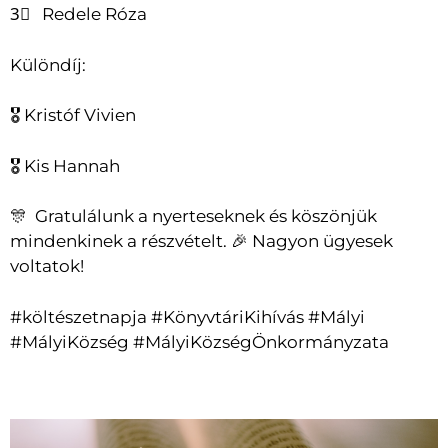
3⃣ Redele Róza
Különdíj:
🎖 Kristóf Vivien
🎖 Kis Hannah
🎊 Gratulálunk a nyerteseknek és köszönjük
mindenkinek a részvételt. 🎉 Nagyon ügyesek
voltatok!
#költészetnapja #KönyvtáriKihívás #Mályi
#MályiKözség #MályiKözségÖnkormányzata