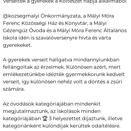
Verseltek a gyerekek a Költészet napja alkalmából
@kozsegmalyi Önkormányzata, a Mályi Móra
Ferenc Közösségi Ház és Könyvtár, a Mályi
Gézengúz Óvoda és a Mályi Móra Ferenc Általános
Iskola idén is szavalóversenyre hívta és várta
gyerekeket.
A gyerekek verseit hallgatva mindannyiunkban
fellángoltak az érzelmek. Különösen azért, mert
emlékezetünkbe idézték gyermekkorunk kedvelt
verseit, így különösen nehéz volt a döntés a zsűri
számára.
Az óvodások kategóriájában mindenkit
megjutalmaztunk, az iskolások minden
kategóriájában 🏆 3 helyezettet díjaztunk, illetve
kategóriánként különdíjak kerültek odaítélésre.