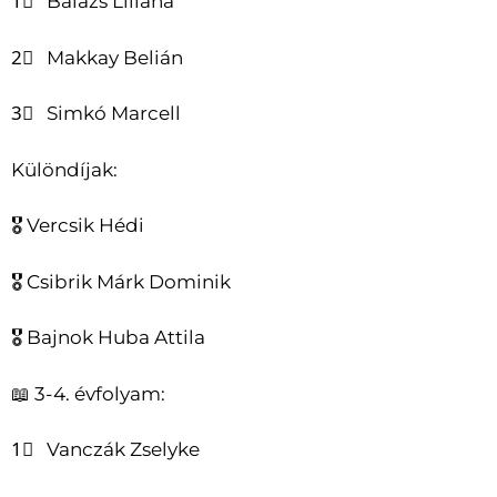
1⃣ Balázs Liliána
2⃣ Makkay Belián
3⃣ Simkó Marcell
Különdíjak:
🎖 Vercsik Hédi
🎖 Csibrik Márk Dominik
🎖 Bajnok Huba Attila
📖 3-4. évfolyam:
1⃣ Vanczák Zselyke