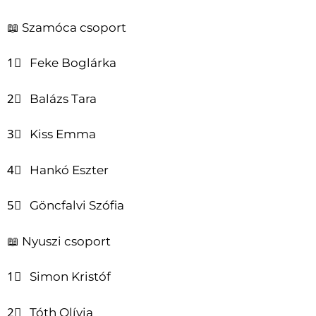
📖 Szamóca csoport
1⃣ Feke Boglárka
2⃣ Balázs Tara
3⃣ Kiss Emma
4⃣ Hankó Eszter
5⃣ Göncfalvi Szófia
📖 Nyuszi csoport
1⃣ Simon Kristóf
2⃣ Tóth Olívia