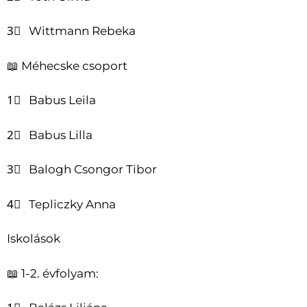
3⃣ Wittmann Rebeka
📖 Méhecske csoport
1⃣ Babus Leila
2⃣ Babus Lilla
3⃣ Balogh Csongor Tibor
4⃣ Tepliczky Anna
Iskolások
📖 1-2. évfolyam: