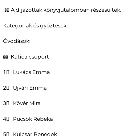
📖 A díjazottak könyvjutalomban részesültek.
Kategóriák és győztesek:
Óvodások:
📖 Katica csoport
1⃣ Lukács Emma
2⃣ Ujvári Emma
3⃣ Kövér Mira
4⃣ Pucsok Rebeka
5⃣ Kulcsár Benedek