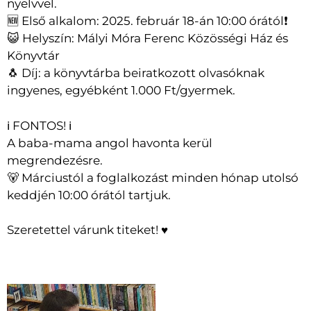
nyelvvel.
🆕 Első alkalom: 2025. február 18-án 10:00 órától❗
😺 Helyszín: Mályi Móra Ferenc Közösségi Ház és
Könyvtár
🐧 Díj: a könyvtárba beiratkozott olvasóknak
ingyenes, egyébként 1.000 Ft/gyermek.
ℹ️ FONTOS! ℹ️
A baba-mama angol havonta kerül
megrendezésre.
🐻 Márciustól a foglalkozást minden hónap utolsó
keddjén 10:00 órától tartjuk.
Szeretettel várunk titeket! ♥️