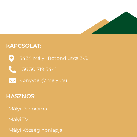
KAPCSOLAT:
3434 Mályi, Botond utca 3-5.
+36 30 719 5441
konyvtar@malyi.hu
HASZNOS:
Mályi Panoráma
Mályi TV
Mályi Község honlapja