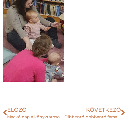
ELŐZŐ
KÖVETKEZŐ
Mackó nap a könyvtárosokkal
Dibbentő-dobbantó farsangi hagyományok nyomában- beszámoló