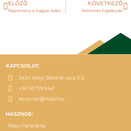
ELŐZŐ
KÖVETKEZŐ
Rajzverseny a magyar kultúra napja alkalmából!
Kézműves foglalkozás
KAPCSOLAT:
3434 Mályi, Botond utca 3-5.
+36 30 719 5441
konyvtar@malyi.hu
HASZNOS:
Mályi Panoráma