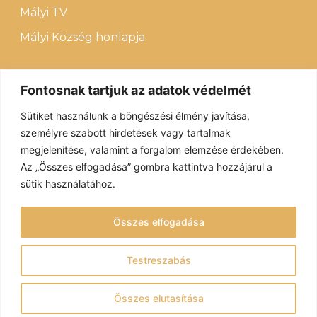
Mályi TV
Mályi Község honlapja
HIVATALOS:
Fontosnak tartjuk az adatok védelmét
Letölthető dokumentumok
Sütiket használunk a böngészési élmény javítása,
Impresszum
személyre szabott hirdetések vagy tartalmak
megjelenítése, valamint a forgalom elemzése érdekében.
Adatvédelem
Az „Összes elfogadása” gombra kattintva hozzájárul a
sütik használatához.
Fenntartó: Mályi Község Önkormányzata
Összes elfogadása
© Mályi Móra Ferenc Közösségi Ház és Könyvtár 2022 – Minden
jog fenntartva
Testreszabás
Redesign: V.AD Marketing
Összes elutasítása