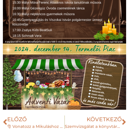
ELŐZŐ
KÖVETKEZŐ
🎅 Vonatozz a Mikuláshoz Mályiban!
Szemvizsgálat a könyvtárban