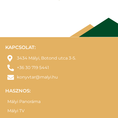
KAPCSOLAT:
3434 Mályi, Botond utca 3-5.
+36 30 719 5441
konyvtar@malyi.hu
HASZNOS:
Mályi Panoráma
Mályi TV