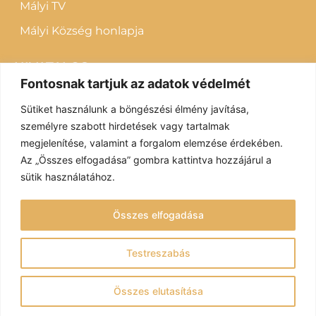
Mályi TV
Mályi Község honlapja
HIVATALOS:
Fontosnak tartjuk az adatok védelmét
Letölthető dokumentumok
Sütiket használunk a böngészési élmény javítása,
Impresszum
személyre szabott hirdetések vagy tartalmak
megjelenítése, valamint a forgalom elemzése érdekében.
Adatvédelem
Az „Összes elfogadása” gombra kattintva hozzájárul a
sütik használatához.
Fenntartó: Mályi Község Önkormányzata
Összes elfogadása
© Mályi Móra Ferenc Közösségi Ház és Könyvtár 2022 – Minden
jog fenntartva
Testreszabás
Redesign: V.AD Marketing
Összes elutasítása