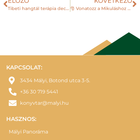
ELŐZŐ
KÖVETKEZŐ
Tibeti hangtál terápia decembertől Mályiban
🎅 Vonatozz a Mikuláshoz Mályiban!
KAPCSOLAT:
3434 Mályi, Botond utca 3-5.
+36 30 719 5441
konyvtar@malyi.hu
HASZNOS:
Mályi Panoráma