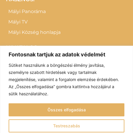
Mályi Panoráma
Mályi TV
Mályi Község honlapja
HIVATALOS:
Fontosnak tartjuk az adatok védelmét
Letölthető dokumentumok
Sütiket használunk a böngészési élmény javítása,
Impresszum
személyre szabott hirdetések vagy tartalmak
megjelenítése, valamint a forgalom elemzése érdekében.
Adatvédelem
Az „Összes elfogadása” gombra kattintva hozzájárul a
sütik használatához.
Fenntartó: Mályi Község Önkormányzata
Összes elfogadása
© Mályi Móra Ferenc Közösségi Ház és Könyvtár 2022 – Minden
jog fenntartva
Testreszabás