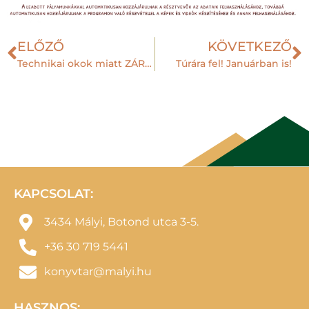
ELŐZŐ
KÖVETKEZŐ
Technikai okok miatt ZÁRVA a könyvtár
Túrára fel! Januárban is!
KAPCSOLAT:
3434 Mályi, Botond utca 3-5.
+36 30 719 5441
konyvtar@malyi.hu
HASZNOS: