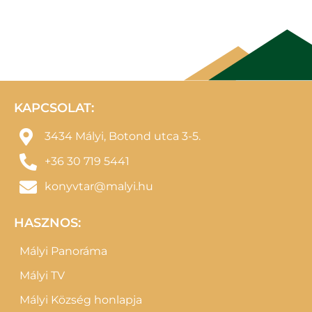
KAPCSOLAT:
3434 Mályi, Botond utca 3-5.
+36 30 719 5441
konyvtar@malyi.hu
HASZNOS:
Mályi Panoráma
Mályi TV
Mályi Község honlapja